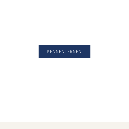
Unsere
Ansprechpartner
KENNENLERNEN